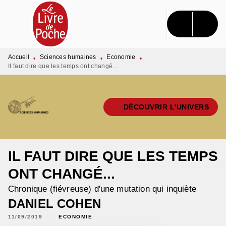
MENU
RECHERCHE
CONTENU
PIED DE PAGE
Accueil
Sciences humaines
Economie
•
•
•
Il faut dire que les temps ont changé...
DÉCOUVRIR L'UNIVERS
IL FAUT DIRE QUE LES TEMPS
ONT CHANGÉ...
Chronique (fiévreuse) d'une mutation qui inquiète
DANIEL COHEN
11/09/2019
ECONOMIE