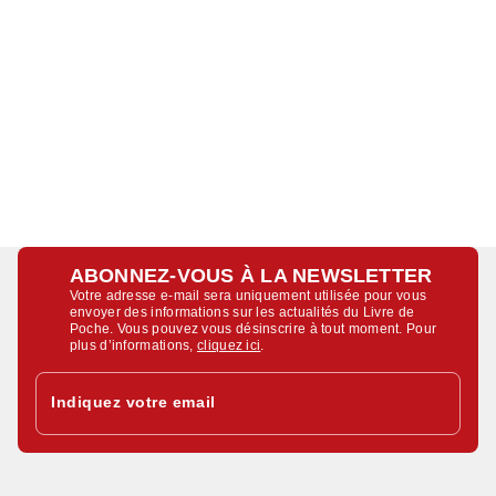
ABONNEZ-VOUS À LA NEWSLETTER
Votre adresse e-mail sera uniquement utilisée pour vous
envoyer des informations sur les actualités du Livre de
Poche. Vous pouvez vous désinscrire à tout moment. Pour
plus d’informations,
cliquez ici
.
Indiquez votre email