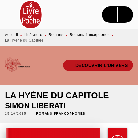
MENU
RECHERCHE
CONTENU
PIED DE PAGE
Accueil
Littérature
Romans
Romans francophones
•
•
•
•
La Hyène du Capitole
DÉCOUVRIR L'UNIVERS
LA HYÈNE DU CAPITOLE
SIMON LIBERATI
15/10/2025
ROMANS FRANCOPHONES