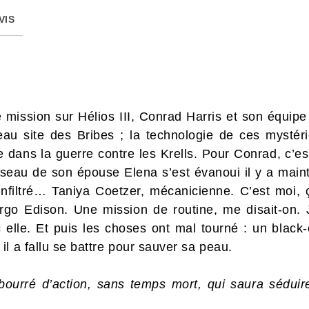
VIS
e mission sur Hélios III, Conrad Harris et son équip
eau site des Bribes ; la technologie de ces mystéri
re dans la guerre contre les Krells. Pour Conrad, c’e
seau de son épouse Elena s’est évanoui il y a maint
infiltré… Taniya Coetzer, mécanicienne. C’est moi, ç
go Edison. Une mission de routine, me disait-on. J
 elle. Et puis les choses ont mal tourné : un black-
l a fallu se battre pour sauver sa peau.
ourré d’action, sans temps mort, qui saura séduir