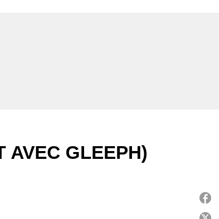
T AVEC GLEEPH)
P