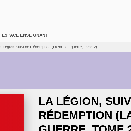
PIED DE PAGE
ESPACE ENSEIGNANT
a Légion, suivi de Rédemption (Lazare en guerre, Tome 2)
LA LÉGION, SUIV
RÉDEMPTION (L
GUERRE, TOME 2