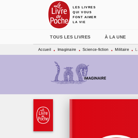
LES LIVRES
MENU
RECHERCHE
CONTENU
QUI VOUS
FONT AIMER
LA VIE
TOUS LES LIVRES
À LA UNE
Accueil
Imaginaire
Science-fiction
Militaire
L
•
•
•
•