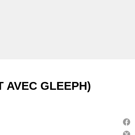
T AVEC GLEEPH)
P