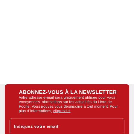
ABONNEZ-VOUS À LA NEWSLETTER
Votre adresse e-mail sera uniquement utilisée pour vous
envoyer des informations sur les actualités du Livre de
Poche. Vous pouvez vous désinscrire à tout moment. Pour
plus d’informations,
cliquez ici
.
Indiquez votre email