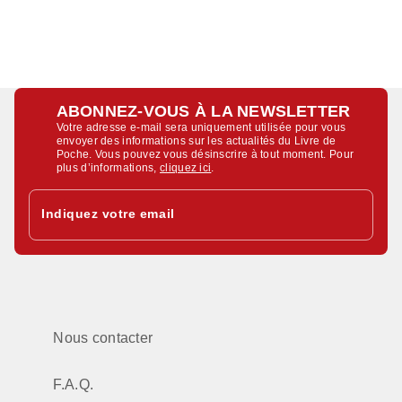
ABONNEZ-VOUS À LA NEWSLETTER
Votre adresse e-mail sera uniquement utilisée pour vous
envoyer des informations sur les actualités du Livre de
Poche. Vous pouvez vous désinscrire à tout moment. Pour
plus d’informations,
cliquez ici
.
Indiquez votre email
Nous contacter
F.A.Q.