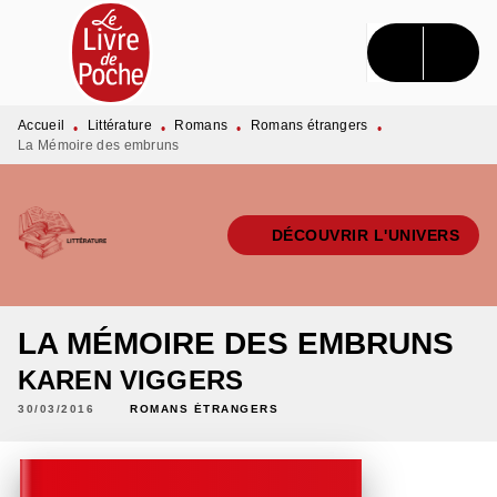
MENU
RECHERCHE
CONTENU
PIED DE PAGE
Accueil
Littérature
Romans
Romans étrangers
•
•
•
•
La Mémoire des embruns
DÉCOUVRIR L'UNIVERS
LA MÉMOIRE DES EMBRUNS
KAREN VIGGERS
30/03/2016
ROMANS ÉTRANGERS