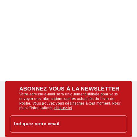
ABONNEZ-VOUS À LA NEWSLETTER
Votre adresse e-mail sera uniquement utilisée pour vous
envoyer des informations sur les actualités du Livre de
Poche. Vous pouvez vous désinscrire à tout moment. Pour
plus d’informations,
cliquez ici
.
Indiquez votre email