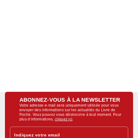
ABONNEZ-VOUS À LA NEWSLETTER
Votre adresse e-mail sera uniquement utilisée pour vous
envoyer des informations sur les actualités du Livre de
Poche. Vous pouvez vous désinscrire à tout moment. Pour
plus d’informations,
cliquez ici
.
Indiquez votre email