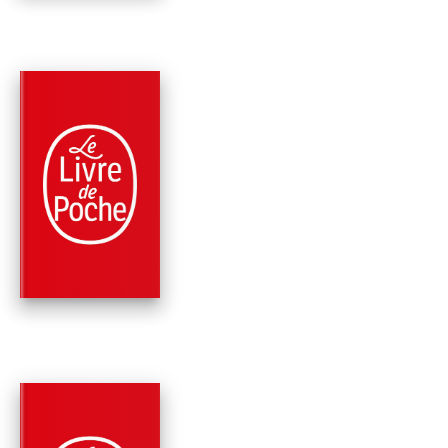
PARUTION : 04/05/2022
648 PAGES
FANTASTIQUE / TERREUR / EPOUVANTE
SI ÇA SAIGNE
Stephen King
PARUTION : 02/09/2020
888 PAGES