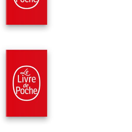
Stephen King
PARUTION : 08/11/2023
352 PAGES
FANTASTIQUE / TERREUR / EPOUVANTE
LA DERNIÈRE MISSI
DE GWENDY
Stephen King
Richard Chizmar