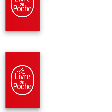
APRÈS
Stephen King
PARUTION : 02/11/2022
128 PAGES
BANDES DESSINÉES
SLEEPING BEAUTIE
(COMICS SLEEPING
BEAUTIES,…
Stephen King
Owen King