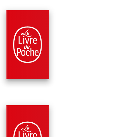
PARUTION : 02/11/2023
128 PAGES
BANDES DESSINÉES
SLEEPING BEAUTIE
(COMICS SLEEPING
BEAUTIES,…
Stephen King
Owen King
PARUTION : 01/02/2023
352 PAGES
FANTASTIQUE / TERREUR / EPOUVANTE