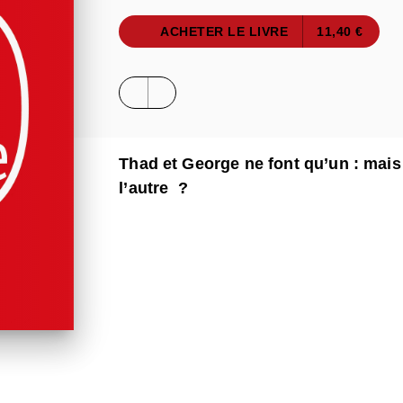
ACHETER LE LIVRE
11,40 €
Thad et George ne font qu’un : mais 
l’autre ?