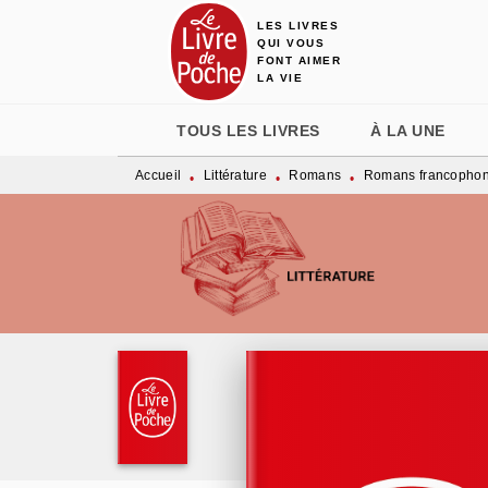
LES LIVRES
MENU
RECHERCHE
CONTENU
QUI VOUS
FONT AIMER
LA VIE
TOUS LES LIVRES
À LA UNE
Accueil
Littérature
Romans
Romans francopho
•
•
•