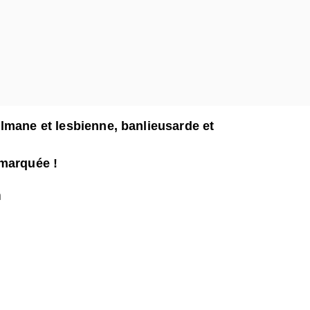
lmane et lesbienne, banlieusarde et
emarquée !
n