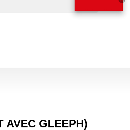
C
T AVEC GLEEPH)