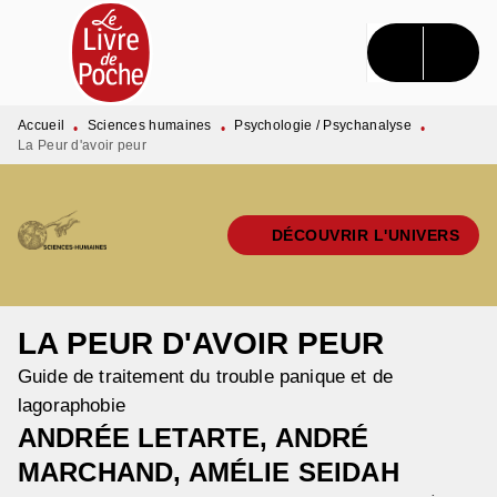
MENU
RECHERCHE
CONTENU
PIED DE PAGE
Accueil
Sciences humaines
Psychologie / Psychanalyse
•
•
•
La Peur d'avoir peur
DÉCOUVRIR L'UNIVERS
LA PEUR D'AVOIR PEUR
Guide de traitement du trouble panique et de
lagoraphobie
ANDRÉE LETARTE
,
ANDRÉ
MARCHAND
,
AMÉLIE SEIDAH