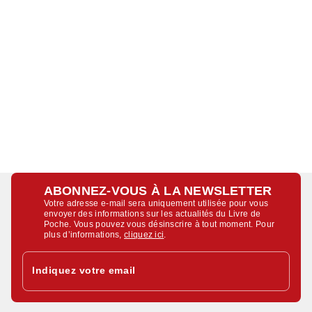
ABONNEZ-VOUS À LA NEWSLETTER
Votre adresse e-mail sera uniquement utilisée pour vous
envoyer des informations sur les actualités du Livre de
Poche. Vous pouvez vous désinscrire à tout moment. Pour
plus d’informations,
cliquez ici
.
Indiquez votre email