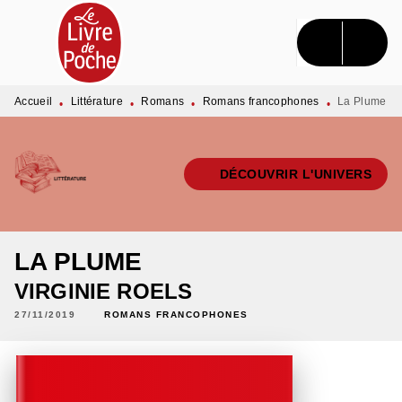
MENU
RECHERCHE
CONTENU
PIED DE PAGE
Accueil
Littérature
Romans
Romans francophones
La Plume
•
•
•
•
DÉCOUVRIR L'UNIVERS
LA PLUME
VIRGINIE ROELS
27/11/2019
ROMANS FRANCOPHONES