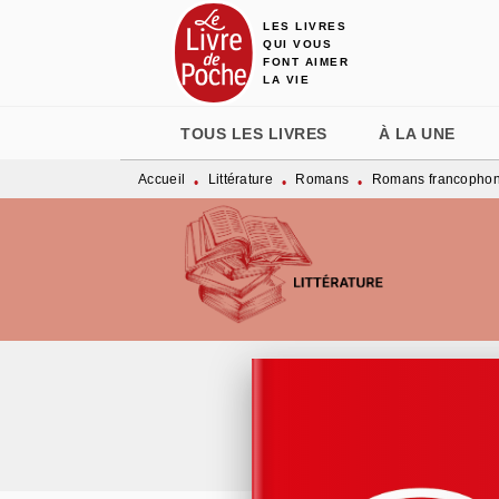
LES LIVRES
MENU
RECHERCHE
CONTENU
QUI VOUS
FONT AIMER
LA VIE
TOUS LES LIVRES
À LA UNE
Accueil
Littérature
Romans
Romans francopho
•
•
•