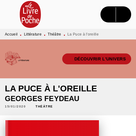
MENU
RECHERCHE
CONTENU
PIED DE PAGE
Accueil
Littérature
Théâtre
La Puce à l'oreille
•
•
•
DÉCOUVRIR L'UNIVERS
LA PUCE À L'OREILLE
GEORGES FEYDEAU
15/01/2020
THÉÂTRE