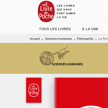
LES LIVRES
MENU
RECHERCHE
CONTENU
QUI VOUS
FONT AIMER
LA VIE
TOUS LES LIVRES
À LA UNE
Accueil
Sciences humaines
Philosophie
La Rech
•
•
•