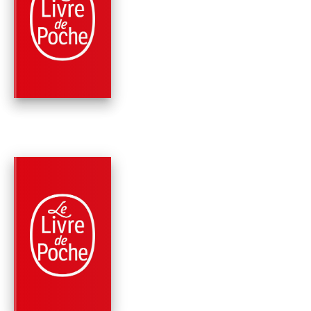
PHILOSOPHIE
DISCOURS DE LA
MÉTHODE
René Descartes
PARUTION : 24/10/1990
224 PAGES
PHILOSOPHIE
LES PASSIONS DE
L'ÂME
René Descartes