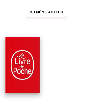
DU MÊME AUTEUR
PARUTION : 25/09/2002
255 PAGES
PHILOSOPHIE
RÈGLES POUR LA
DIRECTION DE
L'ESPRIT
René Descartes