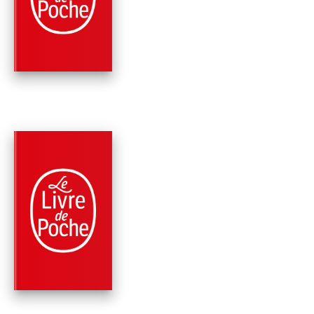
L'ÂME
René Descartes
PARUTION : 26/09/1990
320 PAGES
PHILOSOPHIE
MÉDITATIONS
MÉTAPHYSIQUES
René Descartes