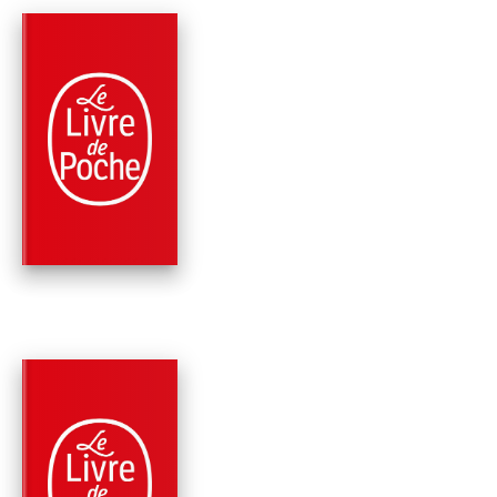
PARUTION : 20/09/2000
232 PAGES
PHILOSOPHIE
DISCOURS DE LA
MÉTHODE
René Descartes
PARUTION : 24/10/1990
224 PAGES
PHILOSOPHIE
LES PASSIONS DE