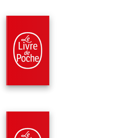
PARUTION : 25/09/2002
255 PAGES
PHILOSOPHIE
RÈGLES POUR LA
DIRECTION DE
L'ESPRIT
René Descartes
PARUTION : 20/09/2000
232 PAGES