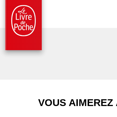
PARUTION : 15/03/2023
224 PAGES
MÉMOIRES
REVIENS, LILA
Magali Laurent
Françoise-Marie Santucci
VOUS AIMEREZ 