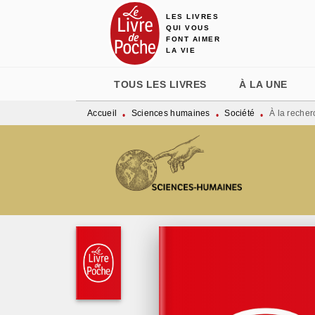
LES LIVRES
MENU
RECHERCHE
CONTENU
QUI VOUS
FONT AIMER
LA VIE
TOUS LES LIVRES
À LA UNE
Accueil
Sciences humaines
Société
À la reche
•
•
•