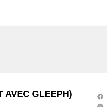
T AVEC GLEEPH)
P