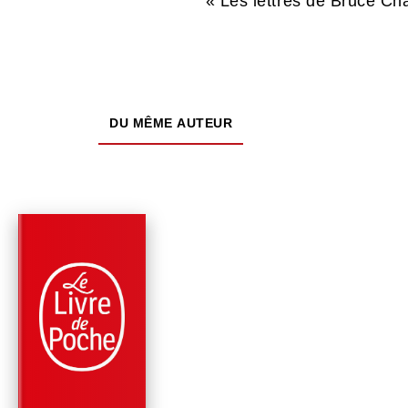
« Les lettres de Bruce Ch
DU MÊME AUTEUR
PARUTION : 08/10/2014
384 PAGES
ROMANS
LES JUMEAUX DE
BLACK HILL
Bruce Chatwin