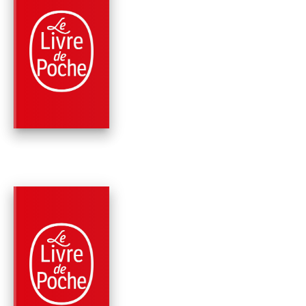
PARUTION : 25/10/2006
480 PAGES
ROMANS
QU'EST-CE QUE JE
FAIS LÀ ?
Bruce Chatwin
PARUTION : 25/01/2006
249 PAGES
ROMANS
ANATOMIE DE
L'ERRANCE