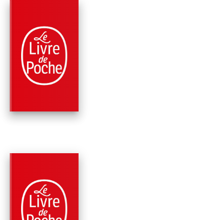
PARUTION : 08/10/2014
384 PAGES
ROMANS
LES JUMEAUX DE
BLACK HILL
Bruce Chatwin
PARUTION : 08/01/2014
336 PAGES
ROMANS
EN PATAGONIE