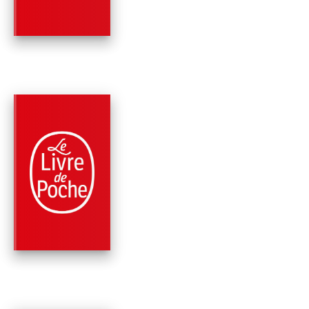
Bruce Chatwin
PARUTION : 06/12/1990
416 PAGES
ROMANS
LE CHANT DES PIST
Bruce Chatwin