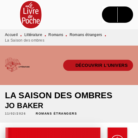
MENU
RECHERCHE
CONTENU
PIED DE PAGE
Accueil
Littérature
Romans
Romans étrangers
•
•
•
•
La Saison des ombres
DÉCOUVRIR L'UNIVERS
LA SAISON DES OMBRES
JO BAKER
11/02/2026
ROMANS ÉTRANGERS