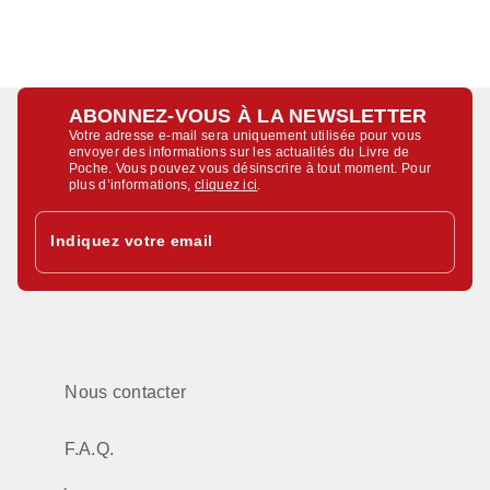
ABONNEZ-VOUS À LA NEWSLETTER
Votre adresse e-mail sera uniquement utilisée pour vous
envoyer des informations sur les actualités du Livre de
Poche. Vous pouvez vous désinscrire à tout moment. Pour
plus d’informations,
cliquez ici
.
Indiquez votre email
Nous contacter
F.A.Q.