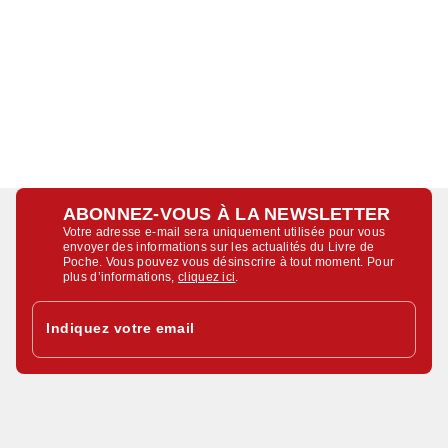
ABONNEZ-VOUS À LA NEWSLETTER
Votre adresse e-mail sera uniquement utilisée pour vous
envoyer des informations sur les actualités du Livre de
Poche. Vous pouvez vous désinscrire à tout moment. Pour
plus d’informations,
cliquez ici
.
Indiquez votre email