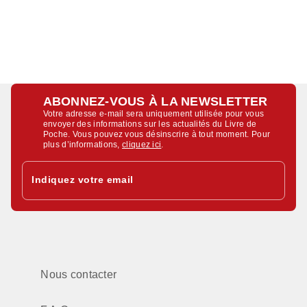
ABONNEZ-VOUS À LA NEWSLETTER
Votre adresse e-mail sera uniquement utilisée pour vous
envoyer des informations sur les actualités du Livre de
Poche. Vous pouvez vous désinscrire à tout moment. Pour
plus d’informations,
cliquez ici
.
Indiquez votre email
Nous contacter