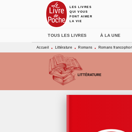
LES LIVRES
MENU
RECHERCHE
CONTENU
QUI VOUS
FONT AIMER
LA VIE
TOUS LES LIVRES
À LA UNE
Accueil
Littérature
Romans
Romans francopho
•
•
•