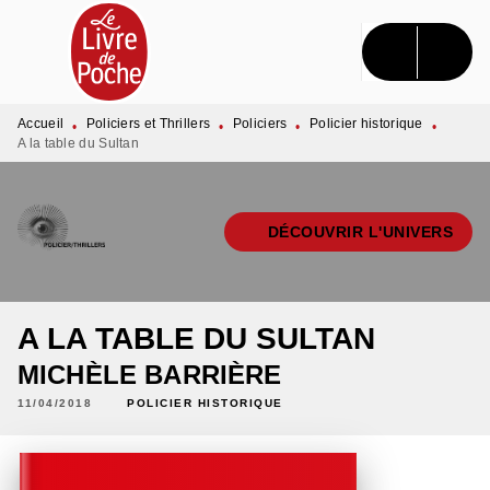
MENU
RECHERCHE
CONTENU
PIED DE PAGE
Accueil
Policiers et Thrillers
Policiers
Policier historique
•
•
•
•
A la table du Sultan
DÉCOUVRIR L'UNIVERS
A LA TABLE DU SULTAN
MICHÈLE BARRIÈRE
11/04/2018
POLICIER HISTORIQUE