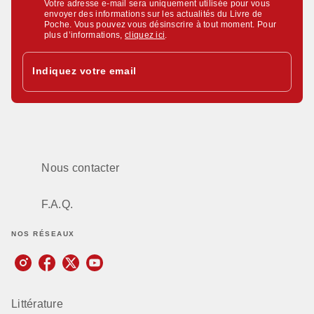
Votre adresse e-mail sera uniquement utilisée pour vous
envoyer des informations sur les actualités du Livre de
Poche. Vous pouvez vous désinscrire à tout moment. Pour
plus d’informations,
cliquez ici
.
Indiquez votre email
Nous contacter
F.A.Q.
NOS RÉSEAUX
Littérature