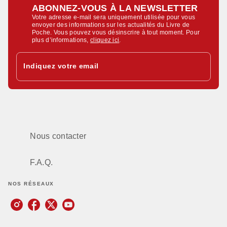
ABONNEZ-VOUS À LA NEWSLETTER
Votre adresse e-mail sera uniquement utilisée pour vous
envoyer des informations sur les actualités du Livre de
Poche. Vous pouvez vous désinscrire à tout moment. Pour
plus d’informations,
cliquez ici
.
Indiquez votre email
Nous contacter
F.A.Q.
NOS RÉSEAUX