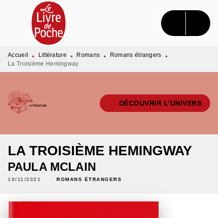
MENU
RECHERCHE
CONTENU
PIED DE PAGE
Accueil
Littérature
Romans
Romans étrangers
•
•
•
•
La Troisième Hemingway
DÉCOUVRIR L'UNIVERS
LA TROISIÈME HEMINGWAY
PAULA MCLAIN
10/11/2021
ROMANS ÉTRANGERS