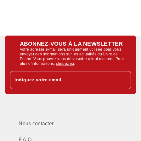
ABONNEZ-VOUS À LA NEWSLETTER
Votre adresse e-mail sera uniquement utilisée pour vous
envoyer des informations sur les actualités du Livre de
Poche. Vous pouvez vous désinscrire à tout moment. Pour
plus d’informations,
cliquez ici
.
Indiquez votre email
Nous contacter
F.A.Q.