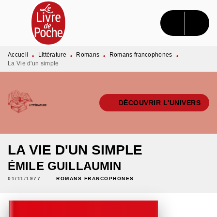
MENU
RECHERCHE
CONTENU
PIED DE PAGE
Accueil
Littérature
Romans
Romans francophones
•
•
•
•
La Vie d'un simple
DÉCOUVRIR L'UNIVERS
LA VIE D'UN SIMPLE
ÉMILE GUILLAUMIN
01/11/1977
ROMANS FRANCOPHONES