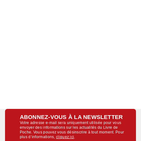
ABONNEZ-VOUS À LA NEWSLETTER
Votre adresse e-mail sera uniquement utilisée pour vous
envoyer des informations sur les actualités du Livre de
Poche. Vous pouvez vous désinscrire à tout moment. Pour
plus d’informations,
cliquez ici
.