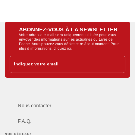
ABONNEZ-VOUS À LA NEWSLETTER
Votre adresse e-mail sera uniquement utilisée pour vous
envoyer des informations sur les actualités du Livre de
Poche. Vous pouvez vous désinscrire à tout moment. Pour
plus d’informations,
cliquez ici
.
Indiquez votre email
Nous contacter
F.A.Q.
NOS RÉSEAUX