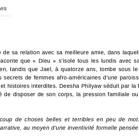
VIS
e de sa relation avec sa meilleure amie, dans laquel
, raconte que « Dieu » s’isole tous les lundis av
ien, tandis que Jael, à quatorze ans, tombe sous l
rs secrets de femmes afro-américaines d’une parois
t histoires interdites. Deesha Philyaw séduit par la 
rté de disposer de son corps, la pression familiale 
coup de choses belles et terribles en peu de mot.
narrative, au moyen d’une inventivité formelle pensé