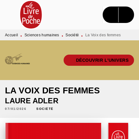
MENU
RECHERCHE
CONTENU
PIED DE PAGE
Accueil
Sciences humaines
Société
La Voix des femmes
•
•
•
DÉCOUVRIR L'UNIVERS
LA VOIX DES FEMMES
LAURE ADLER
07/01/2026
SOCIÉTÉ