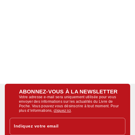
ABONNEZ-VOUS À LA NEWSLETTER
Votre adresse e-mail sera uniquement utilisée pour vous
envoyer des informations sur les actualités du Livre de
Poche. Vous pouvez vous désinscrire à tout moment. Pour
plus d’informations,
cliquez ici
.
Indiquez votre email