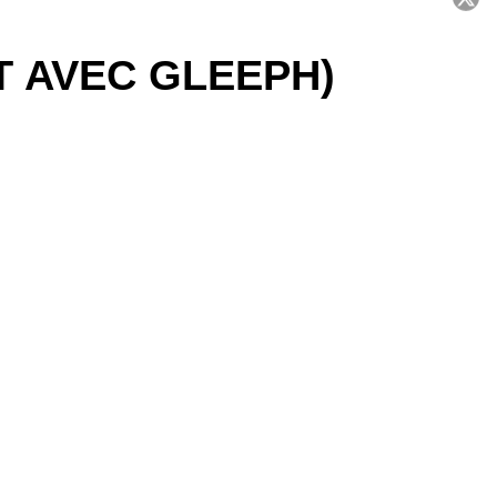
C
T AVEC GLEEPH)