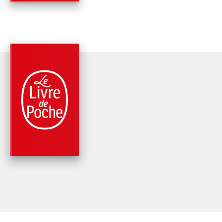
PARUTION : 21/05/1990
800 PAGES
ROMANS
L'HOMME QUI DEVIN
DIEU
Gerald Messadié