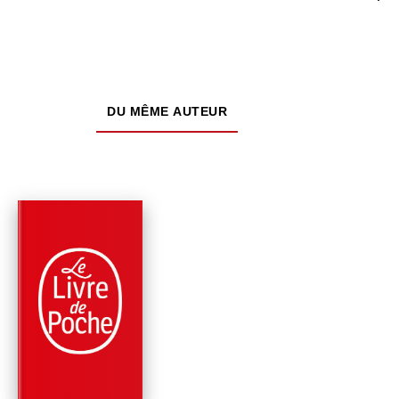
DU MÊME AUTEUR
PARUTION : 03/12/1997
544 PAGES
ROMANS
JÉSUS DE SRINAGA
Gerald Messadié