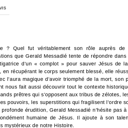
VIS
ne ? Quel fut véritablement son rôle auprès de 
tions que Gerald Messadié tente de répondre dans c
stigatrice d’un « complot » pour sauver Jésus de l
x, en récupérant le corps seulement blessé, elle réus
vec l’aura magique d’avoir triomphé de la mort, son
t nous fait aussi découvrir tout le contexte historiq
nds prêtres qui s’opposent aux tribus de zélotes, les
es pouvoirs, les superstitions qui fragilisent l’ordre so
 profonde érudition, Gerald Messadié n’hésite pas à
fondément humaine de Jésus. Il ajoute à son tale
us mystérieux de notre Histoire.