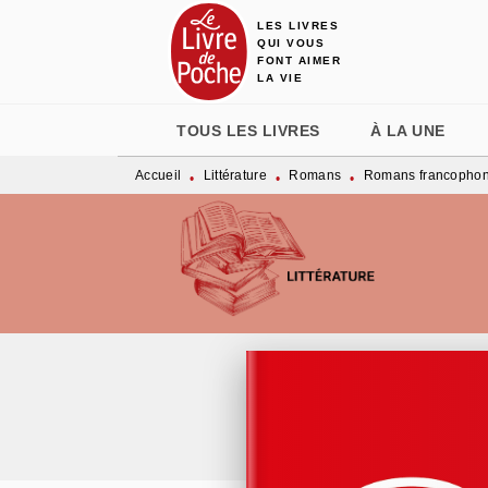
LES LIVRES
MENU
RECHERCHE
CONTENU
QUI VOUS
FONT AIMER
LA VIE
TOUS LES LIVRES
À LA UNE
Accueil
Littérature
Romans
Romans francopho
•
•
•