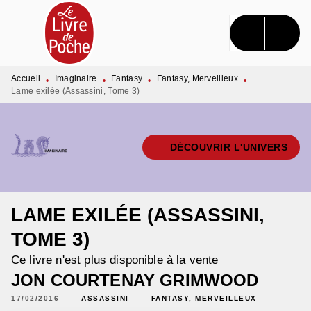
MENU
RECHERCHE
CONTENU
PIED DE PAGE
Accueil
Imaginaire
Fantasy
Fantasy, Merveilleux
•
•
•
•
Lame exilée (Assassini, Tome 3)
DÉCOUVRIR L'UNIVERS
LAME EXILÉE (ASSASSINI,
TOME 3)
Ce livre n'est plus disponible à la vente
JON COURTENAY GRIMWOOD
17/02/2016
ASSASSINI
FANTASY, MERVEILLEUX