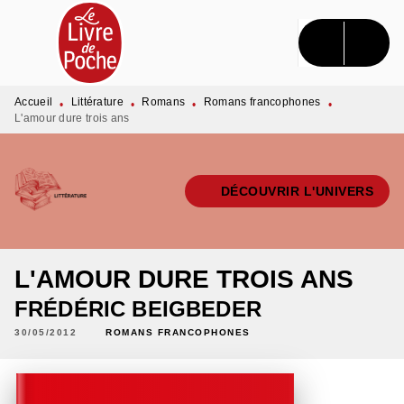
MENU
RECHERCHE
CONTENU
PIED DE PAGE
Accueil
Littérature
Romans
Romans francophones
•
•
•
•
L'amour dure trois ans
DÉCOUVRIR L'UNIVERS
L'AMOUR DURE TROIS ANS
FRÉDÉRIC BEIGBEDER
30/05/2012
ROMANS FRANCOPHONES