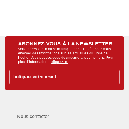
ABONNEZ-VOUS À LA NEWSLETTER
Votre adresse e-mail sera uniquement utilisée pour vous
envoyer des informations sur les actualités du Livre de
Poche. Vous pouvez vous désinscrire à tout moment. Pour
plus d’informations,
cliquez ici
.
Indiquez votre email
Nous contacter