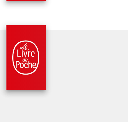
PARUTION : 16/10/1985
512 PAGES
SANTÉ
SE SOIGNER PAR L
LÉGUMES LES FRUI
ET LES…
Docteur Jean Valnet