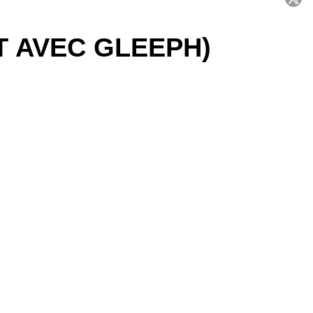
C
T AVEC GLEEPH)