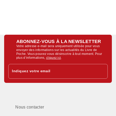
ABONNEZ-VOUS À LA NEWSLETTER
Votre adresse e-mail sera uniquement utilisée pour vous
envoyer des informations sur les actualités du Livre de
Poche. Vous pouvez vous désinscrire à tout moment. Pour
plus d’informations,
cliquez ici
.
Indiquez votre email
Nous contacter