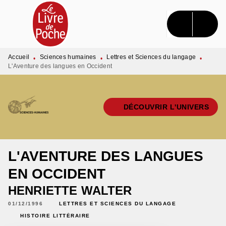
MENU
RECHERCHE
CONTENU
PIED DE PAGE
Accueil
Sciences humaines
Lettres et Sciences du langage
•
•
•
L'Aventure des langues en Occident
DÉCOUVRIR L'UNIVERS
L'AVENTURE DES LANGUES
EN OCCIDENT
HENRIETTE WALTER
01/12/1996
LETTRES ET SCIENCES DU LANGAGE
HISTOIRE LITTÉRAIRE