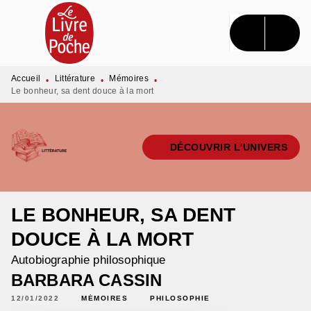
MENU
RECHERCHE
CONTENU
PIED DE PAGE
Accueil
Littérature
Mémoires
•
•
•
Le bonheur, sa dent douce à la mort
DÉCOUVRIR L'UNIVERS
LE BONHEUR, SA DENT
DOUCE À LA MORT
Autobiographie philosophique
BARBARA CASSIN
12/01/2022
MÉMOIRES
PHILOSOPHIE