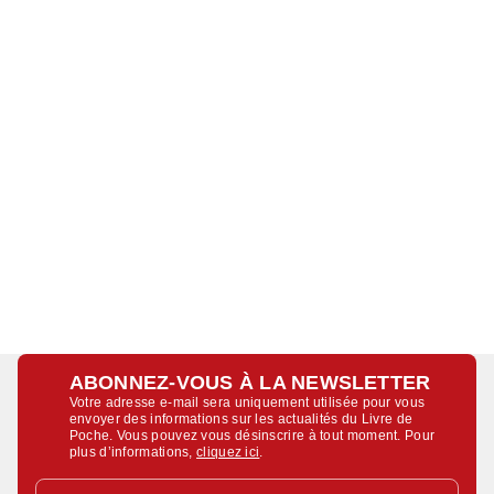
ABONNEZ-VOUS À LA NEWSLETTER
Votre adresse e-mail sera uniquement utilisée pour vous
envoyer des informations sur les actualités du Livre de
Poche. Vous pouvez vous désinscrire à tout moment. Pour
plus d’informations,
cliquez ici
.