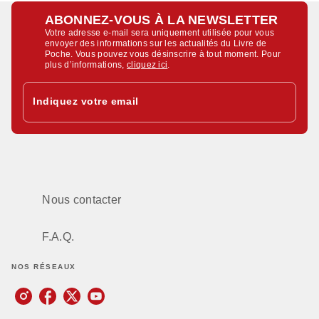
ABONNEZ-VOUS À LA NEWSLETTER
Votre adresse e-mail sera uniquement utilisée pour vous
envoyer des informations sur les actualités du Livre de
Poche. Vous pouvez vous désinscrire à tout moment. Pour
plus d’informations,
cliquez ici
.
Indiquez votre email
Nous contacter
F.A.Q.
NOS RÉSEAUX