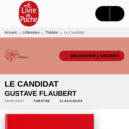
MENU
RECHERCHE
CONTENU
PIED DE PAGE
Accueil
Littérature
Théâtre
Le Candidat
•
•
•
DÉCOUVRIR L'UNIVERS
LE CANDIDAT
GUSTAVE FLAUBERT
18/01/2017
THÉÂTRE
CLASSIQUES