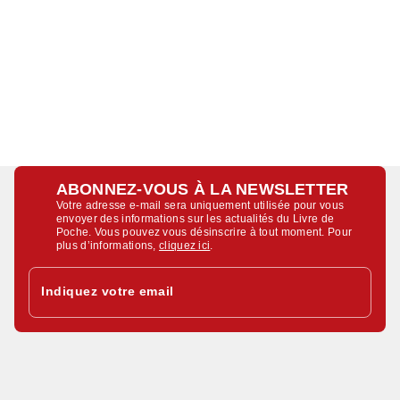
ABONNEZ-VOUS À LA NEWSLETTER
Votre adresse e-mail sera uniquement utilisée pour vous
envoyer des informations sur les actualités du Livre de
Poche. Vous pouvez vous désinscrire à tout moment. Pour
plus d’informations,
cliquez ici
.
Indiquez votre email