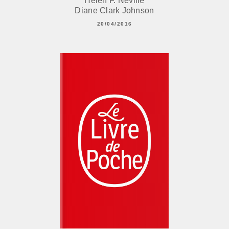
Helen F. Neville
Diane Clark Johnson
20/04/2016