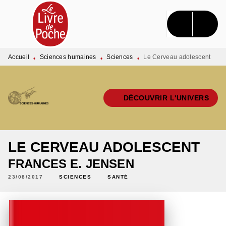
MENU
RECHERCHE
CONTENU
PIED DE PAGE
Accueil
Sciences humaines
Sciences
Le Cerveau adolescent
•
•
•
DÉCOUVRIR L'UNIVERS
LE CERVEAU ADOLESCENT
FRANCES E. JENSEN
23/08/2017
SCIENCES
SANTÉ