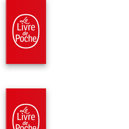
PARUTION : 13/01/2021
320 PAGES
ROMANS
LE MARIN DE
CASABLANCA
Charline MALAVAL
PARUTION : 13/01/2021
320 PAGES
ROMANS
LE CHANT DU