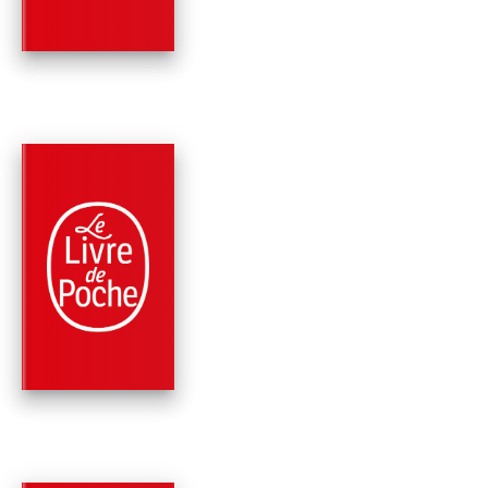
Charline MALAVAL
PARUTION : 07/09/2022
384 PAGES
ROMANS
SORCIÈRE DE LA NU
Charline MALAVAL