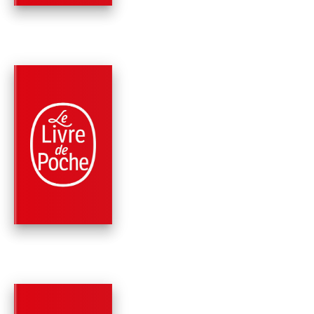
PARUTION : 13/01/2021
320 PAGES
ROMANS
LE MARIN DE
CASABLANCA
Charline MALAVAL