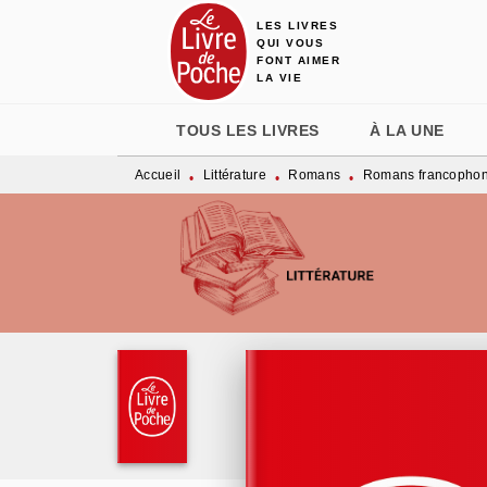
LES LIVRES
MENU
RECHERCHE
CONTENU
QUI VOUS
FONT AIMER
LA VIE
TOUS LES LIVRES
À LA UNE
Accueil
Littérature
Romans
Romans francopho
•
•
•