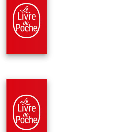
PARUTION : 13/01/2021
320 PAGES
ROMANS
LE CHANT DU
PERROQUET
Charline MALAVAL
PARUTION : 03/04/2019
320 PAGES
ROMANS
LE MARIN DE
CASABLANCA