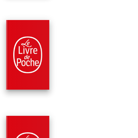
PARUTION : 08/11/2017
312 PAGES
ROMANS
LA NEIGE NOIRE
Paul Lynch
PARUTION : 26/08/2015
288 PAGES