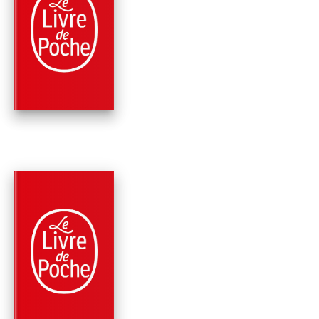
ROMANS
UN CIEL ROUGE, LE
MATIN
Paul Lynch
PARUTION : 07/02/2024
224 PAGES
ROMANS
AU-DELÀ DE LA ME
Paul Lynch