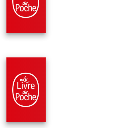
AU-DELÀ DE LA ME
Paul Lynch
PARUTION : 14/10/2020
504 PAGES
ROMANS
GRACE
Paul Lynch