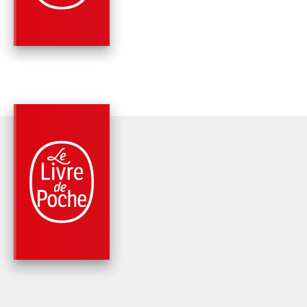
Pedro Garcia Rosado
PARUTION : 07/11/2018
480 PAGES
POLICIERS
MORT SUR LE TAGE
Pedro Garcia Rosado