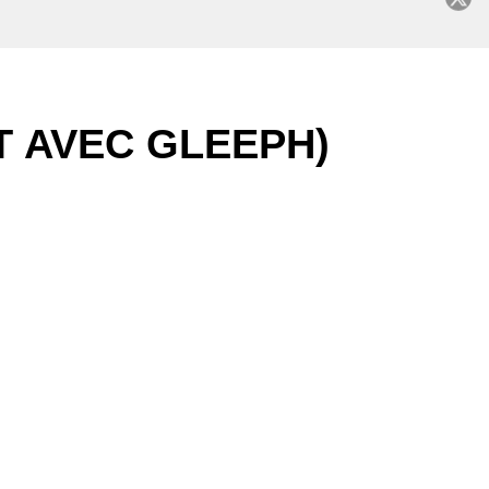
C
T AVEC GLEEPH)