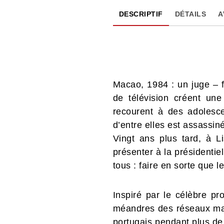
DESCRIPTIF
DÉTAILS
A
Macao, 1984 : un juge – f
de télévision créent u
recourent à des adolescen
d’entre elles est assassin
Vingt ans plus tard, à L
présenter à la présidentie
tous : faire en sorte que 
Inspiré par le célèbre p
méandres des réseaux mafie
portugais pendant plus de