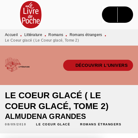
MENU
RECHERCHE
CONTENU
PIED DE PAGE
Accueil
Littérature
Romans
Romans étrangers
•
•
•
•
Le Coeur glacé ( Le Coeur glacé, Tome 2)
DÉCOUVRIR L'UNIVERS
LE COEUR GLACÉ ( LE
COEUR GLACÉ, TOME 2)
ALMUDENA GRANDES
08/09/2010
LE COEUR GLACÉ
ROMANS ÉTRANGERS