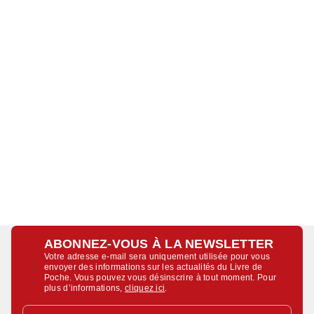
ABONNEZ-VOUS À LA NEWSLETTER
Votre adresse e-mail sera uniquement utilisée pour vous
envoyer des informations sur les actualités du Livre de
Poche. Vous pouvez vous désinscrire à tout moment. Pour
plus d’informations,
cliquez ici
.