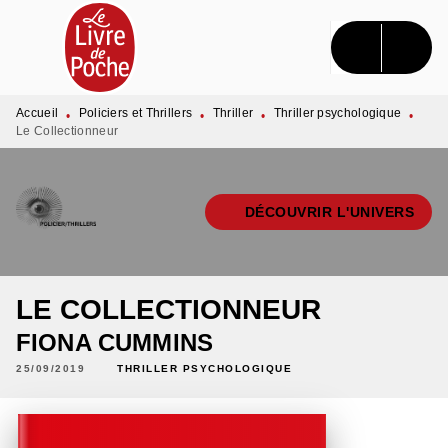
MENU
RECHERCHE
CONTENU
PIED DE PAGE
Accueil
Policiers et Thrillers
Thriller
Thriller psychologique
•
•
•
•
Le Collectionneur
DÉCOUVRIR L'UNIVERS
LE COLLECTIONNEUR
FIONA CUMMINS
25/09/2019
THRILLER PSYCHOLOGIQUE