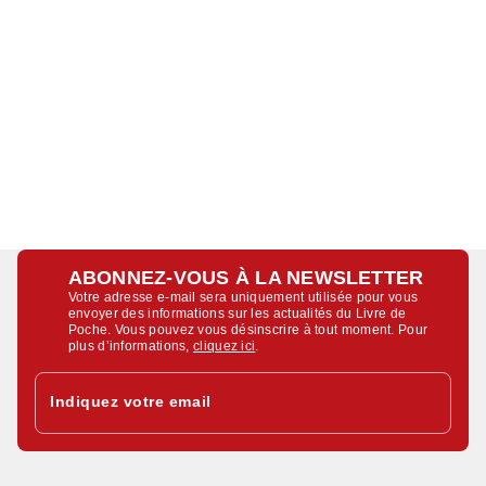
ABONNEZ-VOUS À LA NEWSLETTER
Votre adresse e-mail sera uniquement utilisée pour vous
envoyer des informations sur les actualités du Livre de
Poche. Vous pouvez vous désinscrire à tout moment. Pour
plus d’informations,
cliquez ici
.
Indiquez votre email