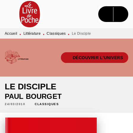
MENU
RECHERCHE
CONTENU
PIED DE PAGE
Accueil
Littérature
Classiques
Le Disciple
•
•
•
DÉCOUVRIR L'UNIVERS
LE DISCIPLE
PAUL BOURGET
24/03/2010
CLASSIQUES