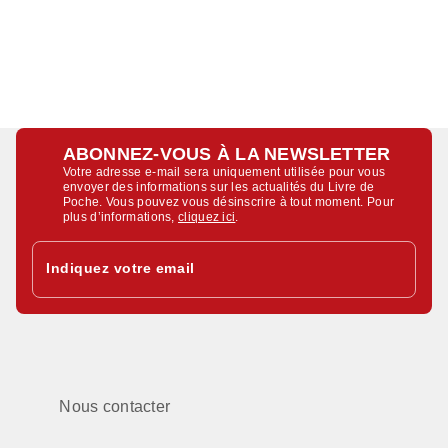
ABONNEZ-VOUS À LA NEWSLETTER
Votre adresse e-mail sera uniquement utilisée pour vous
envoyer des informations sur les actualités du Livre de
Poche. Vous pouvez vous désinscrire à tout moment. Pour
plus d’informations,
cliquez ici
.
Indiquez votre email
Nous contacter