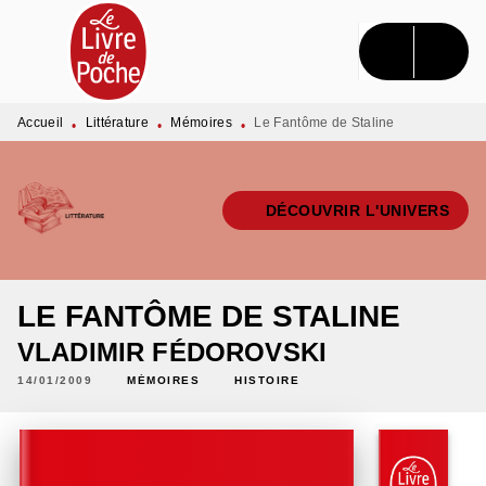
MENU
RECHERCHE
CONTENU
PIED DE PAGE
Accueil
Littérature
Mémoires
Le Fantôme de Staline
•
•
•
DÉCOUVRIR L'UNIVERS
LE FANTÔME DE STALINE
VLADIMIR FÉDOROVSKI
14/01/2009
MÉMOIRES
HISTOIRE