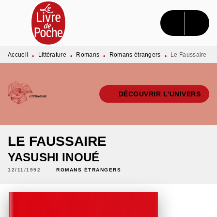
MENU
RECHERCHE
CONTENU
PIED DE PAGE
Accueil
Littérature
Romans
Romans étrangers
Le Faussaire
•
•
•
•
DÉCOUVRIR L'UNIVERS
LE FAUSSAIRE
YASUSHI INOUÉ
12/11/1992
ROMANS ÉTRANGERS