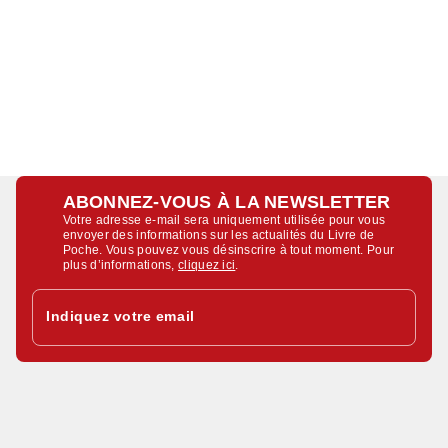
ABONNEZ-VOUS À LA NEWSLETTER
Votre adresse e-mail sera uniquement utilisée pour vous
envoyer des informations sur les actualités du Livre de
Poche. Vous pouvez vous désinscrire à tout moment. Pour
plus d’informations,
cliquez ici
.
Indiquez votre email