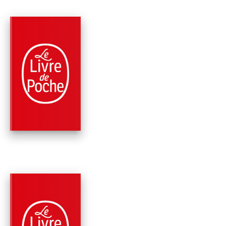
PARUTION : 25/02/2015
336 PAGES
ROMANS
L'ART D'ÉCOUTER L
BATTEMENTS DE
COEUR
Jan-Philipp Sendker
PARUTION : 25/04/2018
504 PAGES
ROMANS