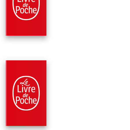
LE MURMURE DES
OMBRES
Jan-Philipp Sendker
PARUTION : 02/03/2016
432 PAGES
ROMANS
UN COEUR BIEN
ACCORDÉ
Jan-Philipp Sendker