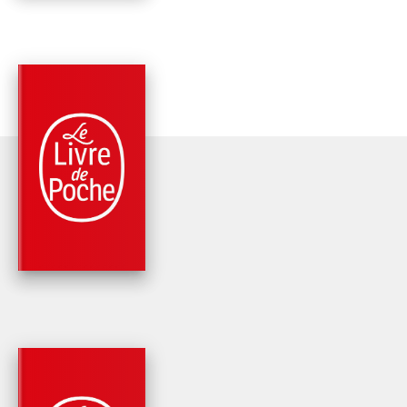
PARUTION : 25/02/2015
336 PAGES
ROMANS
L'ART D'ÉCOUTER L
BATTEMENTS DE
COEUR
Jan-Philipp Sendker
PARUTION : 25/04/2018
504 PAGES