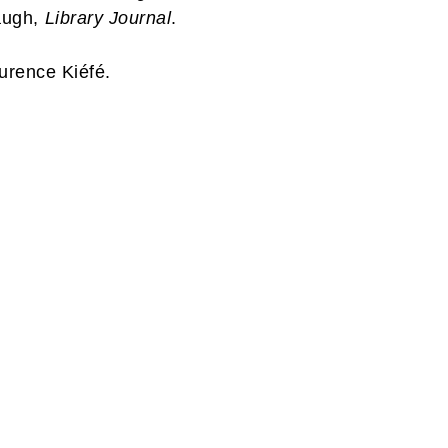
augh,
Library Journal
.
aurence Kiéfé.