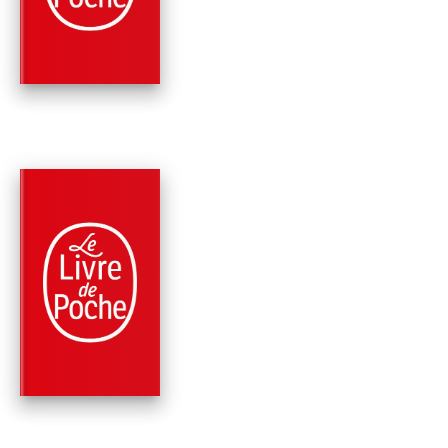
OMBRES
Jan-Philipp Sendker
PARUTION : 02/03/2016
432 PAGES
ROMANS
UN COEUR BIEN
ACCORDÉ
Jan-Philipp Sendker