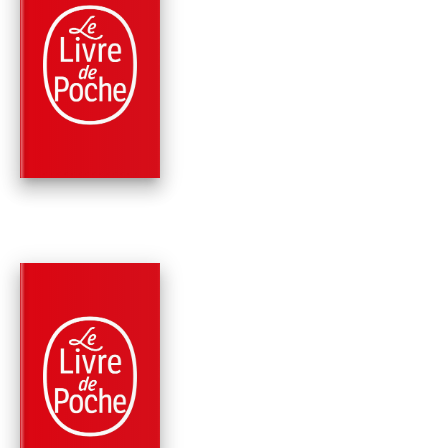
ROMANS
TOMBEAU DE NICO
1ER ET AVÈNEMENT
FRANÇ…
Patrick Rambaud
PARUTION : 16/01/2013
168 PAGES
COMÉDIE
CINQUIÈME
CHRONIQUE DU RÈ
DE NICOLAS 1ER