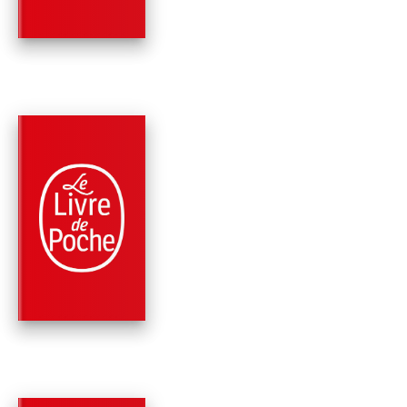
Patrick Rambaud
PARUTION : 04/01/2012
168 PAGES
ROMANS
QUATRIÈME
CHRONIQUE DU RÈ
DE NICOLAS 1ER
Patrick Rambaud