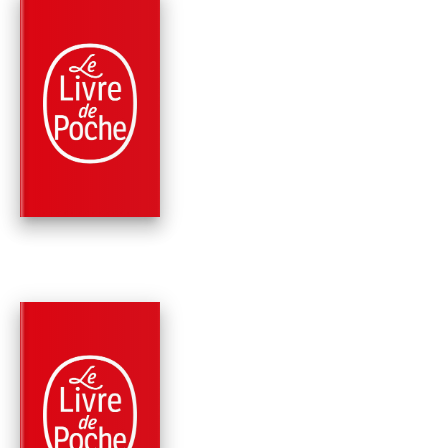
PARUTION : 05/01/2011
160 PAGES
ROMANS
TROISIÈME
CHRONIQUE DU RÈ
DE NICOLAS 1 ER
Patrick Rambaud
PARUTION : 06/01/2010
160 PAGES
ROMANS
DEUXIÈME CHRONI
DU RÈGNE DE NICO