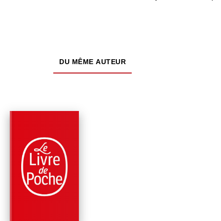
DU MÊME AUTEUR
PARUTION : 15/01/2020
192 PAGES
LITTÉRATURE
EMMANUEL LE
MAGNIFIQUE
Patrick Rambaud