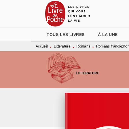
LES LIVRES
MENU
RECHERCHE
CONTENU
QUI VOUS
FONT AIMER
LA VIE
TOUS LES LIVRES
À LA UNE
Accueil
Littérature
Romans
Romans francopho
•
•
•