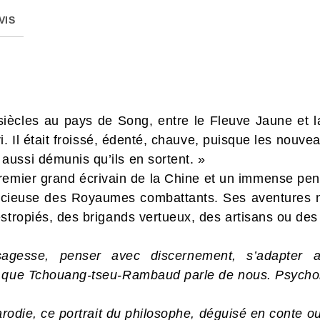
VIS
q siècles au pays de Song, entre le Fleuve Jaune et 
i. Il était froissé, édenté, chauve, puisque les nouve
ussi démunis qu’ils en sortent. »
premier grand écrivain de la Chine et un immense pen
cencieuse des Royaumes combattants. Ses aventures n
estropiés, des brigands vertueux, des artisans ou de
sagesse, penser avec discernement, s’adapter
t que Tchouang-tseu-Rambaud parle de nous.
Psycho
parodie, ce portrait du philosophe, déguisé en conte ou