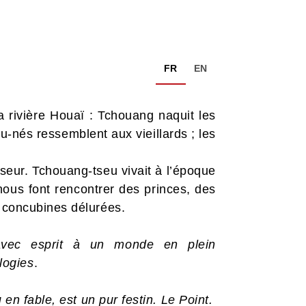
FR
EN
la rivière Houaï : Tchouang naquit les
au-nés ressemblent aux vieillards ; les
seur. Tchouang-tseu vivait à l’époque
ous font rencontrer des princes, des
s concubines délurées.
 avec esprit à un monde en plein
logies
.
 en fable, est un pur festin.
Le Point.