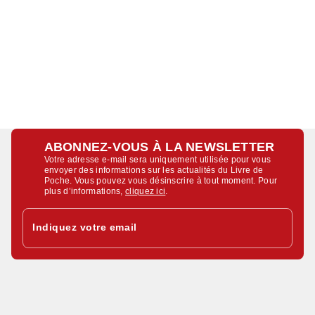
ABONNEZ-VOUS À LA NEWSLETTER
Votre adresse e-mail sera uniquement utilisée pour vous
envoyer des informations sur les actualités du Livre de
Poche. Vous pouvez vous désinscrire à tout moment. Pour
plus d’informations,
cliquez ici
.
Indiquez votre email