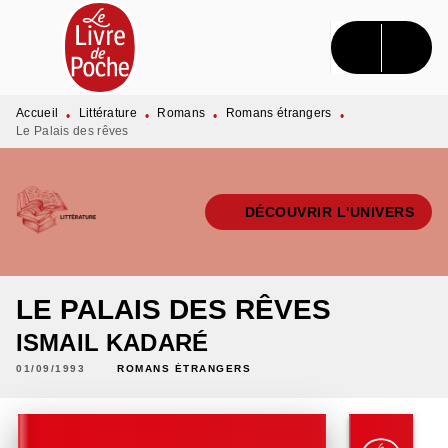
MENU
RECHERCHE
CONTENU
PIED DE PAGE
Accueil
Littérature
Romans
Romans étrangers
•
•
•
•
Le Palais des rêves
DÉCOUVRIR L'UNIVERS
LE PALAIS DES RÊVES
ISMAIL KADARÉ
01/09/1993
ROMANS ÉTRANGERS