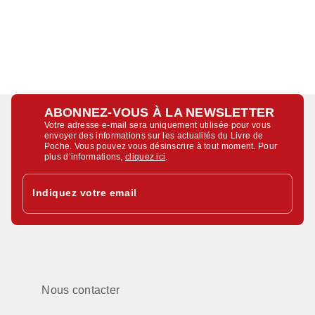
ABONNEZ-VOUS À LA NEWSLETTER
Votre adresse e-mail sera uniquement utilisée pour vous
envoyer des informations sur les actualités du Livre de
Poche. Vous pouvez vous désinscrire à tout moment. Pour
plus d’informations,
cliquez ici
.
Indiquez votre email
Nous contacter